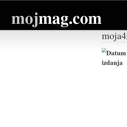
moj
mag.com
moja4