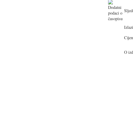
Sljed
Izlazi
Cijen
O izd