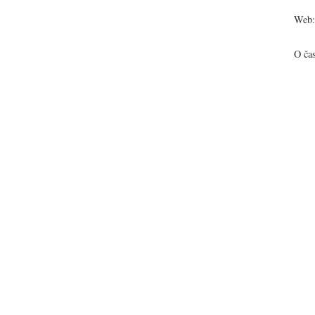
Web:
O ča