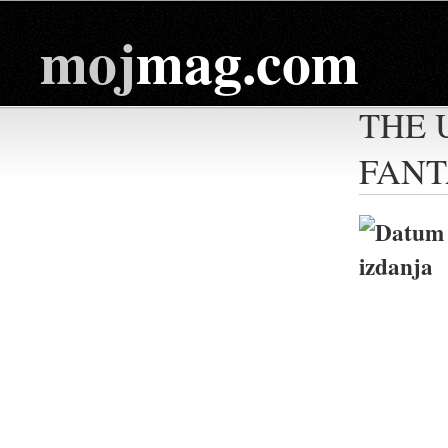
moj
mag.com
THE 
FANT