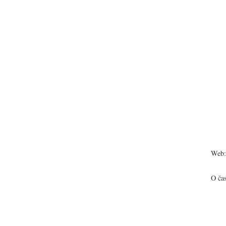
Web:
O ča