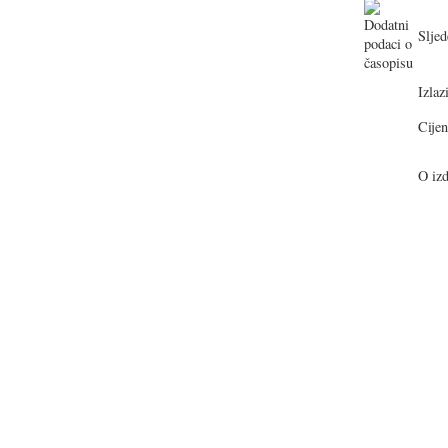
Sljed
Izlazi
Cijen
O izd