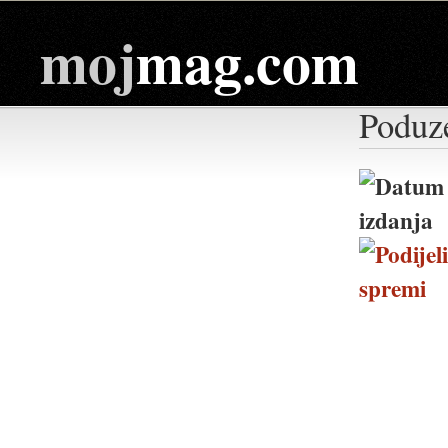
moj
mag.com
Poduz