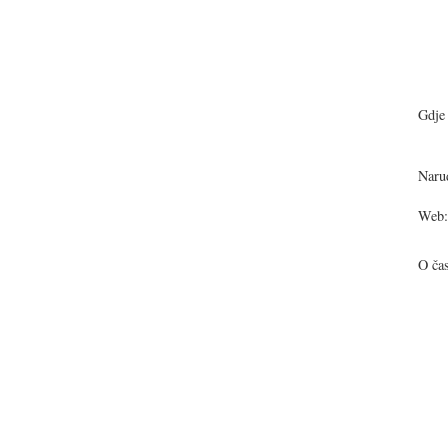
Gdje 
Narud
Web:
O ča