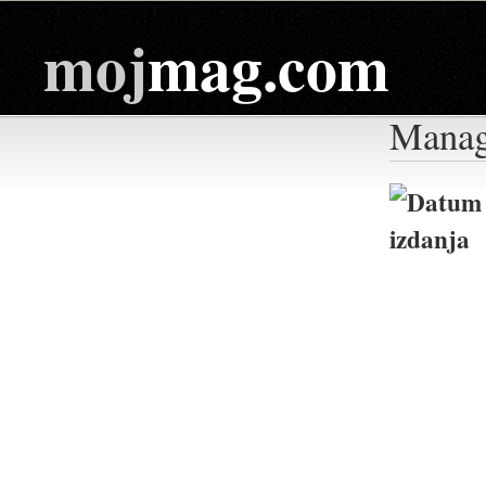
moj
mag.com
Manag