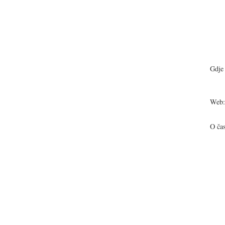
Gdje 
Web:
O ča