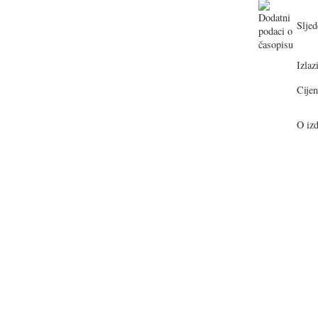
Sljed
Izlazi
Cijen
O izd