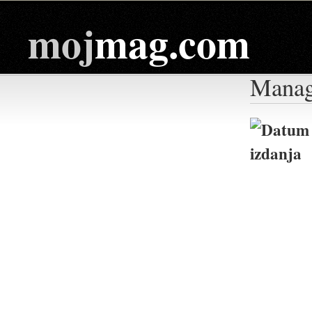
moj
mag.com
Manag