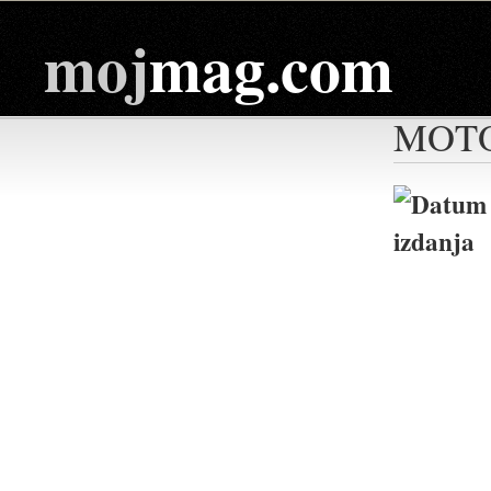
moj
mag.com
MOTO