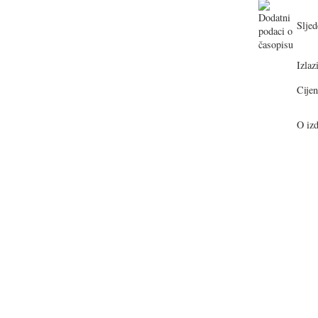
Sljed
Izlazi
Cijen
O izd