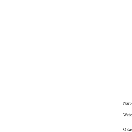
Narud
Web:
O ča