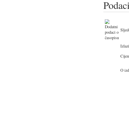
Podaci
Sljed
Izlazi
Cijen
O izd