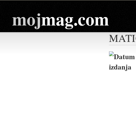
moj
mag.com
MAT