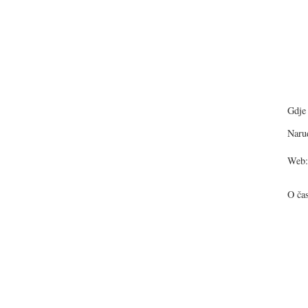
Gdje 
Narud
Web:
O ča