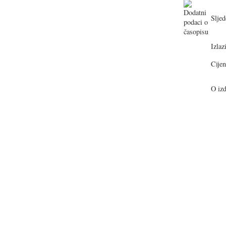
Sljed
Izlazi
Cijen
O izd