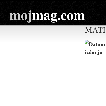
moj
mag.com
MAT