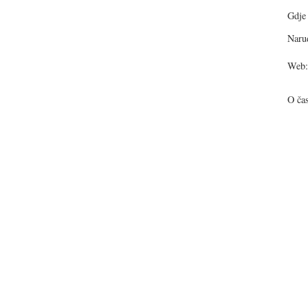
Gdje 
Narud
Web:
O ča