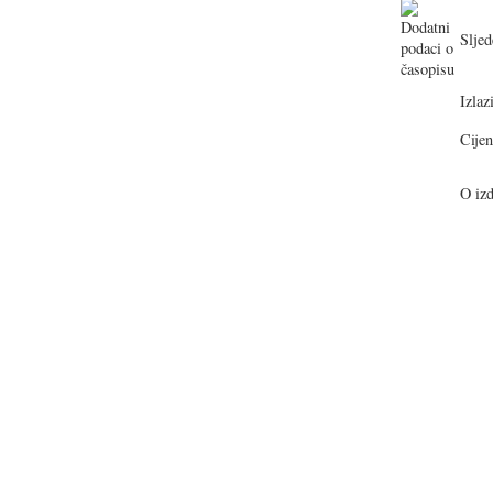
Sljed
Izlazi
Cijen
O izd