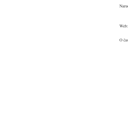
Narud
Web:
O ča