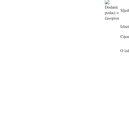
Sljed
Izlazi
Cijen
O izd