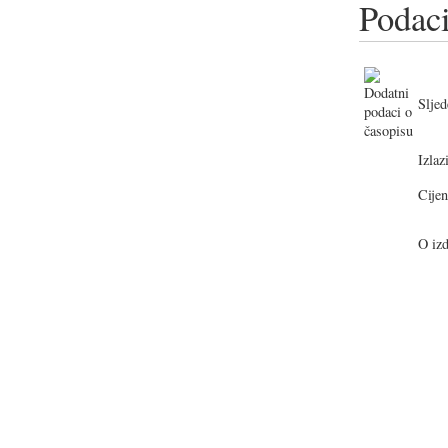
Podaci
Sljed
Izlazi
Cijen
O izd