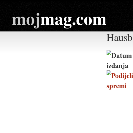
moj
mag.com
Hausb