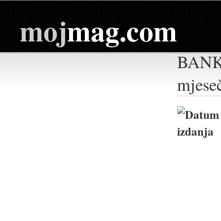
moj
mag.com
BANKA
mjese