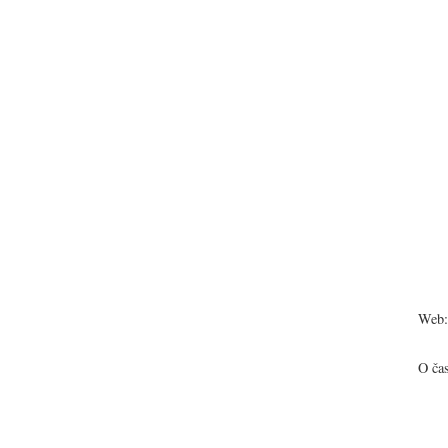
Web:
O ča