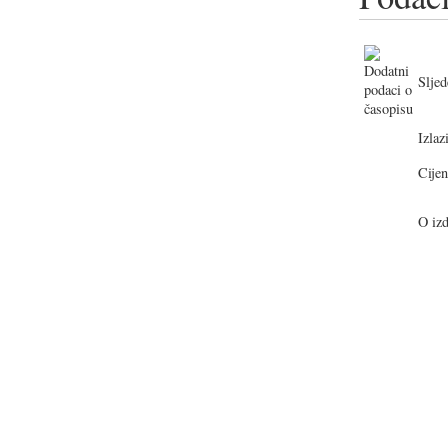
Sljed
Izlazi
Cijen
O izd