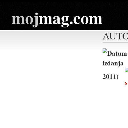
moj
mag.com
AUTO
2011)