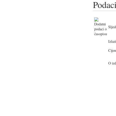
Podaci
Sljed
Izlazi
Cijen
O izd