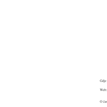
Gdje 
Web:
O ča