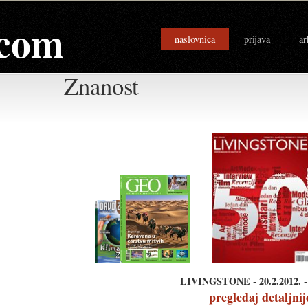
com
naslovnica
prijava
ar
Znanost
LIVINGSTONE - 20.2.2012. - 
pregledaj detaljnij