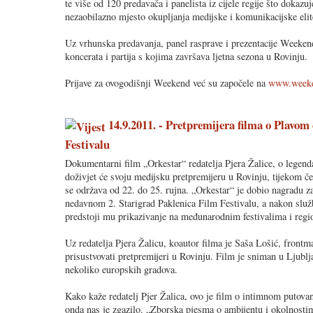
te više od 120 predavača i panelista iz cijele regije što dokaz
nezaobilazno mjesto okupljanja medijske i komunikacijske elit
Uz vrhunska predavanja, panel rasprave i prezentacije Weekend
koncerata i partija s kojima završava ljetna sezona u Rovinju.
Prijave za ovogodišnji Weekend već su započele na
www.weeke
14.9.2011. - Pretpremijera filma o Plavo
Festivalu
Dokumentarni film „Orkestar“ redatelja Pjera Žalice, o legenda
doživjet će svoju medijsku pretpremijeru u Rovinju, tijekom č
se održava od 22. do 25. rujna. „Orkestar“ je dobio nagradu za 
nedavnom 2. Starigrad Paklenica Film Festivalu, a nakon služ
predstoji mu prikazivanje na međunarodnim festivalima i regio
Uz redatelja Pjera Žalicu, koautor filma je Saša Lošić, frontm
prisustvovati pretpremijeri u Rovinju. Film je sniman u Ljublj
nekoliko europskih gradova.
Kako kaže redatelj Pjer Žalica, ovo je film o intimnom putovan
onda nas je zgazilo. „Zborska pjesma o ambijentu i okolnostim