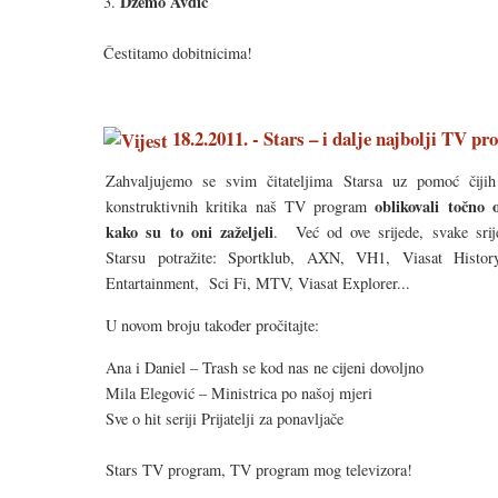
Džemo Avdić
3.
Čestitamo dobitnicima!
18.2.2011. - Stars – i dalje najbolji TV p
Zahvaljujemo se svim čitateljima Starsa uz pomoć čiji
oblikovali točno 
konstruktivnih kritika naš TV program
kako su to oni zaželjeli
. Već od ove srijede, svake srij
Starsu potražite: Sportklub, AXN, VH1, Viasat Histor
Entartainment, Sci Fi, MTV, Viasat Explorer...
U novom broju također pročitajte:
Ana i Daniel – Trash se kod nas ne cijeni dovoljno
Mila Elegović – Ministrica po našoj mjeri
Sve o hit seriji Prijatelji za ponavljače
Stars TV program, TV program mog televizora!