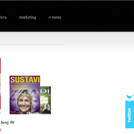
hiva
marketing
o nama
broj 50
e