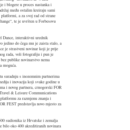
lje i blogere u proces nastanka i
 sadržaj među ostalim kreiraju sami
 platformi, a za svoj rad od strane
hange“, te je uvršten u Forbesovu
 Dance, interaktivni urednik
 jedino do čega mu je zaista stalo, a
e je strastveni novinar koji je prije
 rada, voli fotografiju i pun je
a bez publike novinarstvo nema
ija moguća.
etu suradnju s inozemnim partnerima
edija i inovacija koji svake godine u
ima i novog partnera, crnogorski FOR
- Travel & Leisure Communications
a platformu za razmjenu znanja i
 FOR FEST predstavlja novo mjesto za
00 sudionika iz Hrvatske i zemalja
je bilo oko 400 akreditiranih novinara