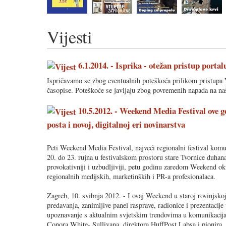
Vijesti
6.1.2014. - Isprika - otežan pristup portal
Ispričavamo se zbog eventualnih poteškoća prilikom pristupa
časopise. Poteškoće se javljaju zbog povremenih napada na naš
10.5.2012. - Weekend Media Festival ove g
posta i novoj, digitalnoj eri novinarstva
Peti Weekend Media Festival, najveći regionalni festival komu
20. do 23. rujna u festivalskom prostoru stare Tvornice duhan
provokativniji i uzbudljiviji, petu godinu zaredom Weekend ok
regionalnih medijskih, marketinških i PR-a profesionalaca.
Zagreb, 10. svibnja 2012. - I ovaj Weekend u staroj rovinjsko
predavanja, zanimljive panel rasprave, radionice i prezentacije
upoznavanje s aktualnim svjetskim trendovima u komunikacij
Conora White- Sullivana, direktora HuffPost Labsa i pionira 