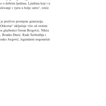
ego o dobrim ljudima. Ljudima koji i u
lovanje i vjeru u bolje sutra“, ističe
 je preživio promjene generacija,
 „Orkestar“ uključuje više od stotinu
su glazbenici Goran Bregović, Nikša
ć, Branko Đurić, Rade Šerbedžija i
jenko Jergović, legendarni nogometaš