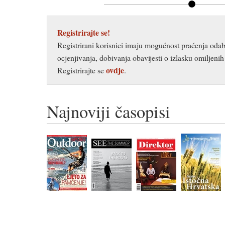
Registrirajte se!
Registrirani korisnici imaju mogućnost praćenja odab
ocjenjivanja, dobivanja obavijesti o izlasku omiljenih 
ovdje
Registrirajte se
.
Najnoviji časopisi