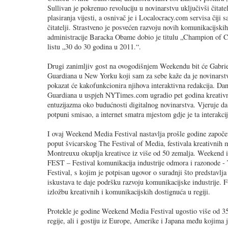
Sullivan je pokrenuo revoluciju u novinarstvu uključivši čitate
plasiranja vijesti, a osnivač je i Localocracy.com servisa čiji
čitatelji. Strastveno je posvećen razvoju novih komunikacijskih
administracije Baracka Obame dobio je titulu „Champion of C
listu „30 do 30 godina u 2011.“.
Drugi zanimljiv gost na ovogodišnjem Weekendu bit će Gabriel
Guardiana u New Yorku koji sam za sebe kaže da je novinarstvo
pokazat će kakofunkcionira njihova interaktivna redakcija. Danc
Guardiana u uspjeh NYTimes.com ugradio pet godina kreativnog
entuzijazma oko budućnosti digitalnog novinarstva. Vjeruje d
potpuni smisao, a internet smatra mjestom gdje je ta interakc
I ovaj Weekend Media Festival nastavlja prošle godine započ
poput švicarskog The Festival of Media, festivala kreativnih m
Montreuxu okuplja kreativce iz više od 50 zemalja. Weekend 
FEST – Festival komunikacija industrije odmora i razonode 
Festival, s kojim je potpisan ugovor o suradnji što predstavlj
iskustava te daje podršku razvoju komunikacijske industrije.
izložbu kreativnih i komunikacijskih dostignuća u regiji.
Protekle je godine Weekend Media Festival ugostio više od 35
regije, ali i gostiju iz Europe, Amerike i Japana među kojima 