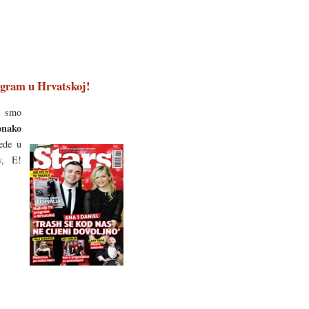
rogram u Hrvatskoj!
h smo
onako
ede u
y, E!