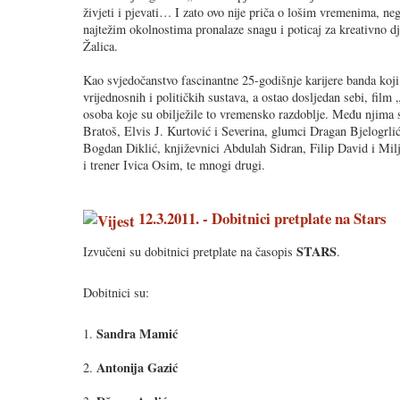
živjeti i pjevati… I zato ovo nije priča o lošim vremenima, n
najtežim okolnostima pronalaze snagu i poticaj za kreativno dje
Žalica.
Kao svjedočanstvo fascinantne 25-godišnje karijere banda koji
vrijednosnih i političkih sustava, a ostao dosljedan sebi, film
osoba koje su obilježile to vremensko razdoblje. Među njima 
Bratoš, Elvis J. Kurtović i Severina, glumci Dragan Bjelogrli
Bogdan Diklić, književnici Abdulah Sidran, Filip David i Mil
i trener Ivica Osim, te mnogi drugi.
12.3.2011. - Dobitnici pretplate na Stars
STARS
Izvučeni su dobitnici pretplate na časopis
.
Dobitnici su:
Sandra Mamić
1.
Antonija Gazić
2.