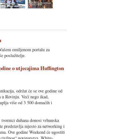
u
 Vašem omiljenom portalu za
e poslužitelje.
odine o utjecajima Huffington
nikacija, održat će se ove godine od
a u Rovinju. Veći nego ikad,
uplja više od 3 500 domaćih i
j tvornici duhana donosi vrhunska
 te predstavlja mjesto za networking i
ama. Ove godine Weekend će ugostiti
„civilnog“ novinarstva. White-