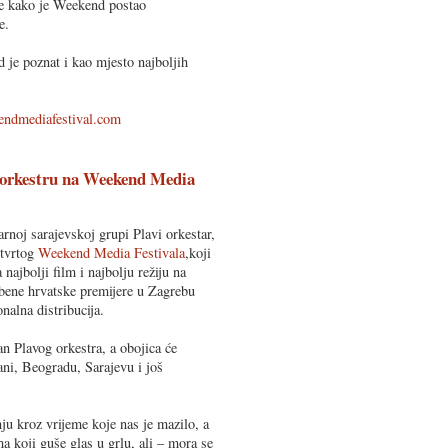
uje kako je Weekend postao
e.
 je poznat i kao mjesto najboljih
ndmediafestival.com
m orkestru na Weekend Media
rnoj sarajevskoj grupi Plavi orkestar,
etvrtog
Weekend Media Festivala
,koji
najbolji film i najbolju režiju na
bene hrvatske premijere u Zagrebu
nalna distribucija.
an Plavog orkestra, a obojica će
ani, Beogradu, Sarajevu i još
ju kroz vrijeme koje nas je mazilo, a
a koji guše glas u grlu, ali – mora se