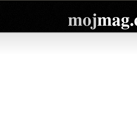
moj
mag.