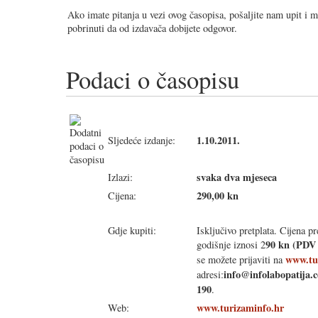
Ako imate pitanja u vezi ovog časopisa, pošaljite nam upit i 
pobrinuti da od izdavača dobijete odgovor.
Podaci o časopisu
1.10.2011.
Sljedeće izdanje:
svaka dva mjeseca
Izlazi:
290,00 kn
Cijena:
Gdje kupiti:
Isključivo pretplata. Cijena pr
90 kn (PDV 
godišnje iznosi 2
www.tu
se možete prijaviti na
info@infolabopatija.
adresi:
190
.
www.turizaminfo.hr
Web: