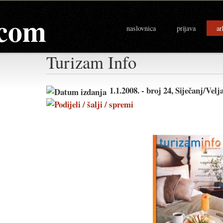
com
naslovnica
prijava
ar
Turizam Info
1.1.2008. - broj 24, Siječanj/Vel