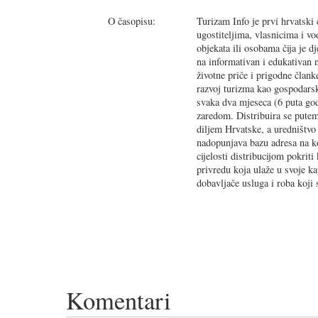
O časopisu:
Turizam Info je prvi hrvatski 
ugostiteljima, vlasnicima i vod
objekata ili osobama čija je d
na informativan i edukativan n
životne priče i prigodne člank
razvoj turizma kao gospodarsk
svaka dva mjeseca (6 puta godi
zaredom. Distribuira se putem
diljem Hrvatske, a uredništvo 
nadopunjava bazu adresa na ko
cijelosti distribucijom pokrit
privredu koja ulaže u svoje ka
dobavljače usluga i roba koji 
Komentari