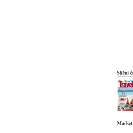
Slični č
Market