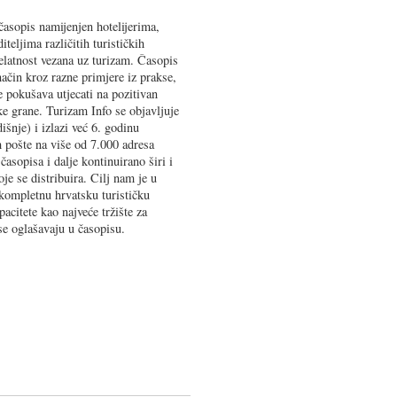
časopis namijenjen hotelijerima,
iteljima različitih turističkih
jelatnost vezana uz turizam. Časopis
ačin kroz razne primjere iz prakse,
e pokušava utjecati na pozitivan
e grane. Turizam Info se objavljuje
šnje) i izlazi već 6. godinu
 pošte na više od 7.000 adresa
časopisa i dalje kontinuirano širi i
je se distribuira. Cilj nam je u
i kompletnu hrvatsku turističku
pacitete kao najveće tržište za
se oglašavaju u časopisu.