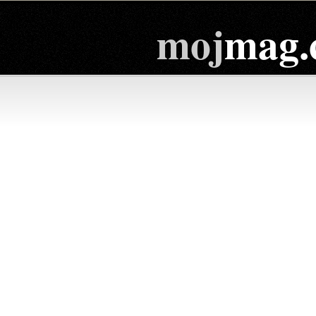
moj
mag.