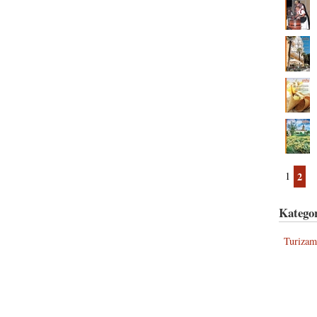
1
2
Kategor
Turizam