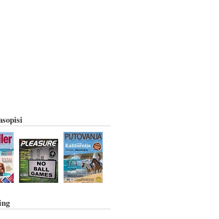
asopisi
ing