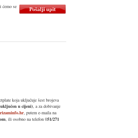
mi ćemo se
etplate koja uključuje šest brojeva
uključen u cijeni)
, a za dobivanje
rizaminfo.hr
, putem e-maila na
com
51/271
, ili osobno na telefon 0