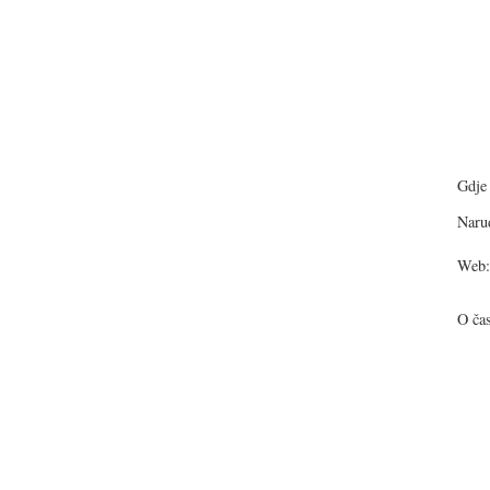
Gdje 
Narud
Web:
O ča