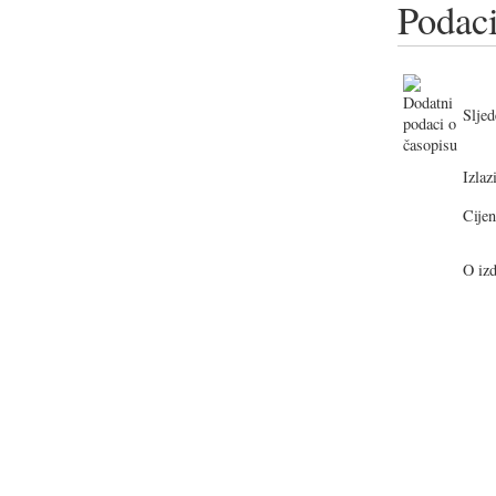
Podaci
Sljed
Izlazi
Cijen
O izd