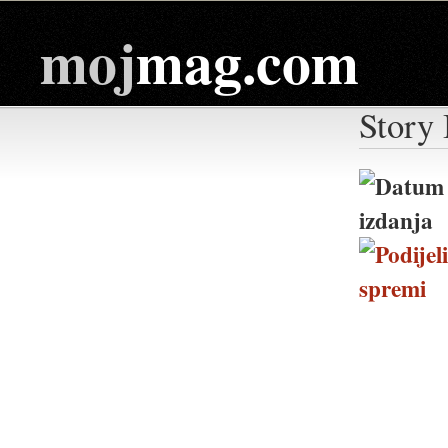
moj
mag.com
Story