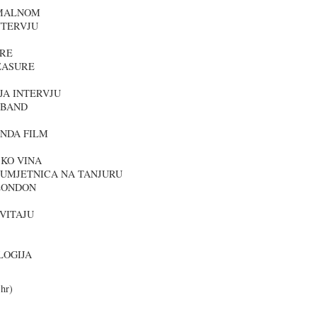
RMALNOM
NTERVJU
URE
LEASURE
JA INTERVJU
 BAND
ONDA FILM
ŠKO VINA
Ć UMJETNICA NA TANJURU
LONDON
VITAJU
LOGIJA
.hr)