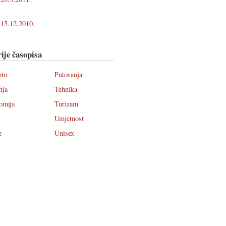
15.12.2010.
ije časopisa
oto
Putovanja
ija
Tehnika
omija
Turizam
Umjetnost
e
Unisex