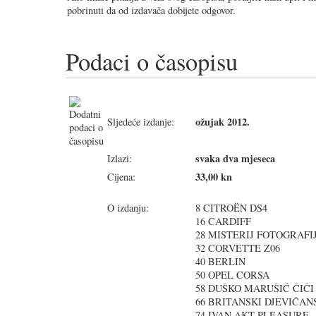
pobrinuti da od izdavača dobijete odgovor.
Podaci o časopisu
ožujak 2012.
Sljedeće izdanje:
svaka dva mjeseca
Izlazi:
33,00 kn
Cijena:
O izdanju:
8 CITROËN DS4
16 CARDIFF
28 MISTERIJ FOTOGRAFI
32 CORVETTE Z06
40 BERLIN
50 OPEL CORSA
58 DUŠKO MARUŠIĆ ČIČ
66 BRITANSKI DJEVIČAN
74 IVAN AKT PLEASURE