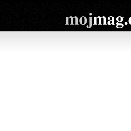
moj
mag.