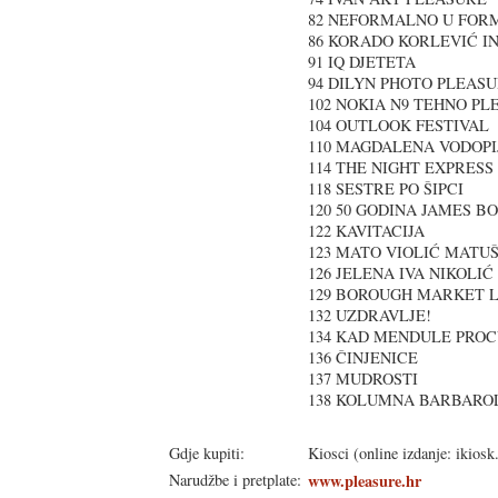
82 NEFORMALNO U FO
86 KORADO KORLEVIĆ I
91 IQ DJETETA
94 DILYN PHOTO PLEAS
102 NOKIA N9 TEHNO P
104 OUTLOOK FESTIVAL
110 MAGDALENA VODOPI
114 THE NIGHT EXPRESS
118 SESTRE PO ŠIPCI
120 50 GODINA JAMES B
122 KAVITACIJA
123 MATO VIOLIĆ MATU
126 JELENA IVA NIKOLI
129 BOROUGH MARKET 
132 UZDRAVLJE!
134 KAD MENDULE PROC
136 ČINJENICE
137 MUDROSTI
138 KOLUMNA BARBARO
Gdje kupiti:
Kiosci (online izdanje: ikiosk
Narudžbe i pretplate:
www.pleasure.hr