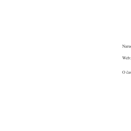
Narud
Web:
O ča