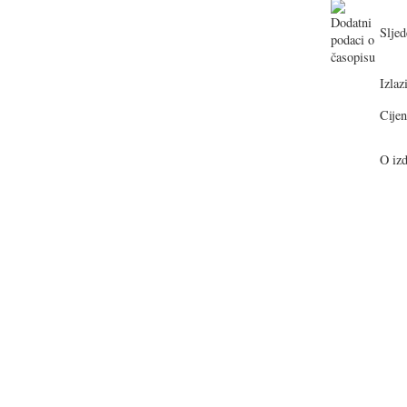
Sljed
Izlazi
Cijen
O izd