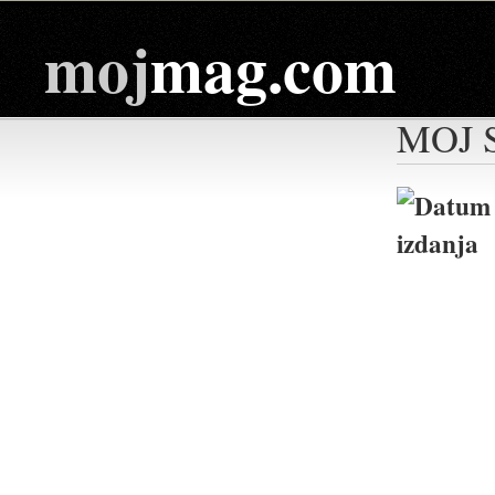
moj
mag.com
MOJ 