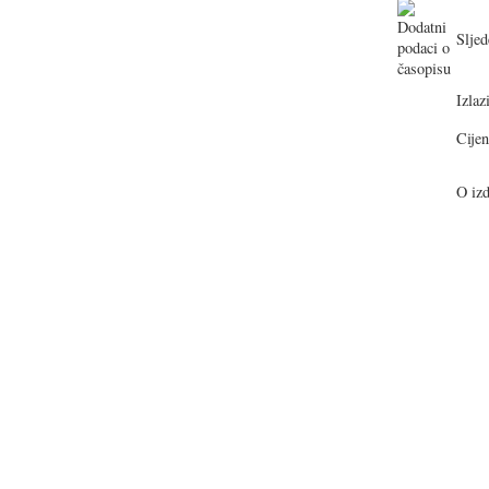
Sljed
Izlazi
Cijen
O izd