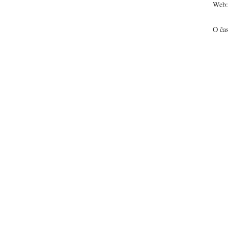
Web:
O ča