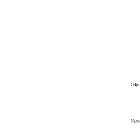
Gdje 
Narud