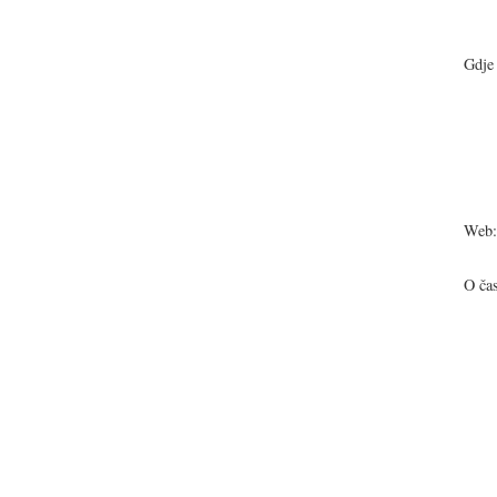
Gdje 
Web:
O ča