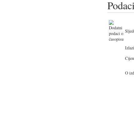
Podaci
Sljed
Izlazi
Cijen
O izd