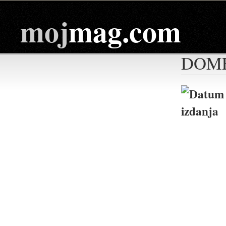
moj
mag.com
DOME