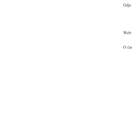
Gdje 
Web:
O ča