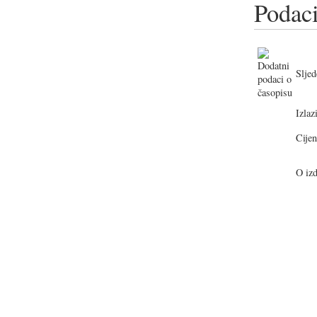
Podaci
Sljed
Izlazi
Cijen
O izd