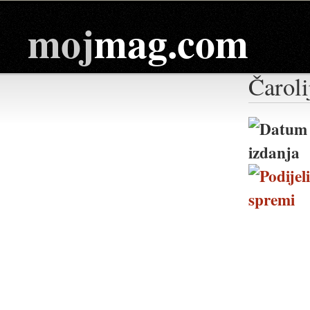
moj
mag.com
Čaroli