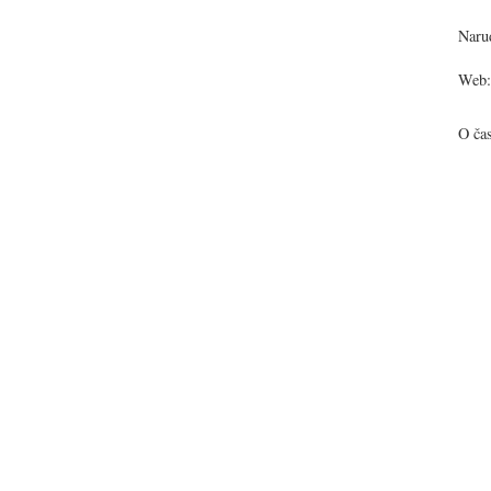
Narud
Web:
O ča